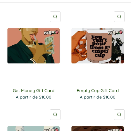
P
o
l
VISTA RÁPIDA
VIS
i
c
y
Get Money Gift Card
Empty Cup Gift Card
A partir de $10.00
A partir de $10.00
VISTA RÁPIDA
VIS